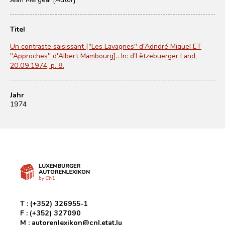
Titel
Un contraste saisissant ["Les Lavagnes" d'Adndré Miquel ET
"Approches" d'Albert Mambourg].. In: d'Lëtzebuerger Land,
20.09.1974, p. 8.
Jahr
1974
T :
(+352) 326955-1
F :
(+352) 327090
M :
autorenlexikon@cnl.etat.lu