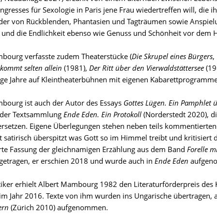
gresses für Sexologie in Paris jene Frau wiedertreffen will, die
 der von Rückblenden, Phantasien und Tagträumen sowie Anspielun
 und die Endlichkeit ebenso wie Genuss und Schönheit vor dem Hi
bourg verfasste zudem Theaterstücke (
Die Skrupel eines Bürgers
,
kommt selten allein
(1981),
Der Ritt über den Vierwaldstättersee
(19
ige Jahre auf Kleintheaterbühnen mit eigenen Kabarettprogramme
bourg ist auch der Autor des Essays
Gottes Lügen. Ein Pamphlet 
 der Textsammlung
Ende Eden. Ein Protokoll
(Norderstedt 2020), die
rsetzen. Eigene Überlegungen stehen neben teils kommentierten
t satirisch überspitzt was Gott so im Himmel treibt und kritisiert 
rte Fassung der gleichnamigen Erzählung aus dem Band
Forelle m
getragen, er erschien 2018 und wurde auch in
Ende Eden
aufgen
iker erhielt Albert Mambourg 1982 den Literaturförderpreis des K
im Jahr 2016. Texte von ihm wurden ins Ungarische übertragen, a
ern
(Zürich 2010) aufgenommen.