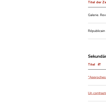
Titel der Z
Galerie. Re
Républicain 
Sekundär
Titel
"Approches".
Un contraste