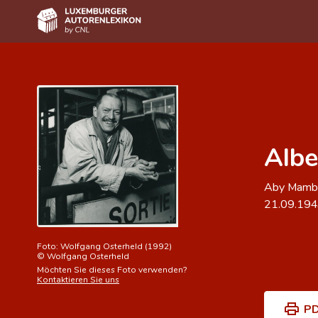
Home
Autor(inn)en A-Z
Erweiterte Suche
Alb
Häufige Fragen und Antworten
CNL
Aby Mamb
21.09.19
Forschungsgruppe
Kontakt
Foto:
Wolfgang Osterheld (1992)
©
Wolfgang Osterheld
Möchten Sie dieses Foto verwenden?
Kontaktieren Sie uns
PD