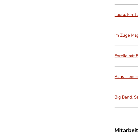
Laura. Ein 
Im Zuge Mag
Forelle mit
Paris - ein 
Big Band. Sa
Mitarbei