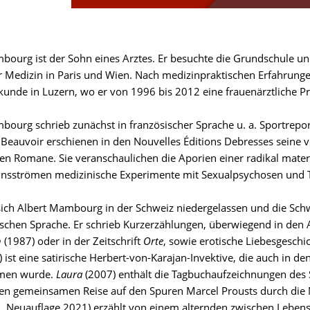
bourg ist der Sohn eines Arztes. Er besuchte die Grundschule 
er Medizin in Paris und Wien. Nach medizinpraktischen Erfahrunge
kunde in Luzern, wo er von 1996 bis 2012 eine frauenärztliche Pra
bourg schrieb zunächst in französischer Sprache u. a. Sportrepo
Beauvoir erschienen in den Nouvelles Éditions Debresses seine 
ten Romane. Sie veranschaulichen die Aporien einer radikal mater
nsströmen medizinische Experimente mit Sexualpsychosen und T
ch Albert Mambourg in der Schweiz niedergelassen und die Sch
tschen Sprache. Er schrieb Kurzerzählungen, überwiegend in den
h
(1987) oder in der Zeitschrift
Orte
, sowie erotische Liebesgeschi
 ist eine satirische Herbert-von-Karajan-Invektive, die auch in 
men wurde.
Laura
(2007) enthält die Tagbuchaufzeichnungen des S
ren gemeinsamen Reise auf den Spuren Marcel Prousts durch die N
, Neuauflage 2021) erzählt von einem alternden zwischen Lebens