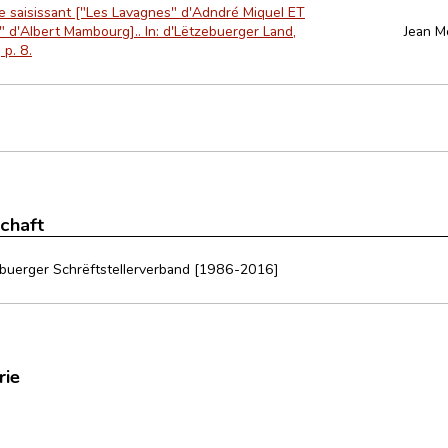
e saisissant ["Les Lavagnes" d'Adndré Miquel ET
 d'Albert Mambourg].. In: d'Lëtzebuerger Land,
Jean M
 p. 8.
schaft
buerger Schrëftstellerverband [1986-2016]
rie