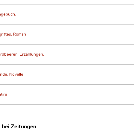
Tagebuch.
rittes. Roman
 Erdbeeren. Erzählungen.
Ende. Novelle
tire
t bei Zeitungen