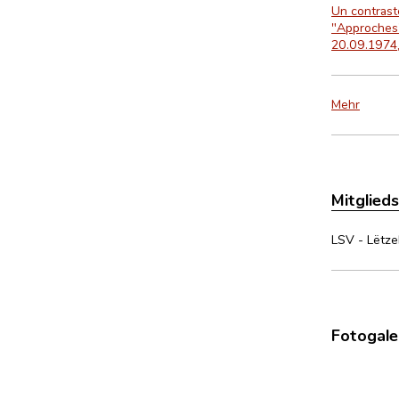
Un contrast
"Approches"
20.09.1974,
Mehr
Mitglied
LSV - Lëtze
Fotogale