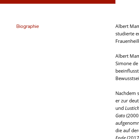
Biographie
Albert Mam
studierte 
Frauenheil
Albert Mam
Simone de 
beeinfluss
Bewusstsei
Nachdem si
er zur deu
und
Lustic
Gato
(2000)
aufgenom
die auf de
Ende
(2017