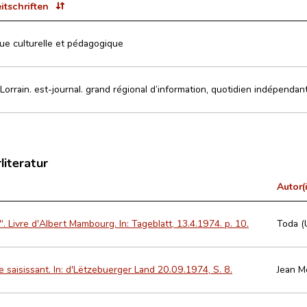
eitschriften
vue culturelle et pédagogique
Lorrain. est-journal. grand régional d’information, quotidien indépendan
literatur
Autor(
 Livre d'Albert Mambourg. In: Tageblatt, 13.4.1974. p. 10.
Toda (
 saisissant. In: d'Lëtzebuerger Land 20.09.1974, S. 8.
Jean M