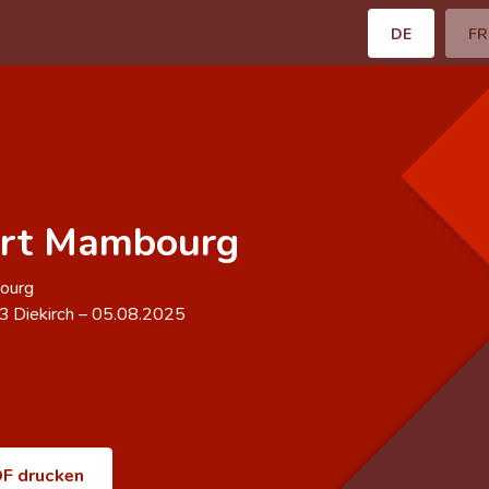
DE
FR
ert Mambourg
ourg
43
Diekirch
–
05.08.2025
F drucken