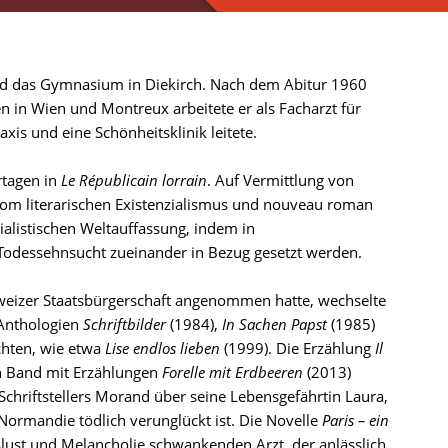
und das Gymnasium in Diekirch. Nach dem Abitur 1960
n in Wien und Montreux arbeitete er als Facharzt für
xis und eine Schönheitsklinik leitete.
rtagen in
Le Républicain lorrain
. Auf Vermittlung von
vom literarischen Existenzialismus und nouveau roman
ialistischen Weltauffassung, indem in
odessehnsucht zueinander in Bezug gesetzt werden.
weizer Staatsbürgerschaft angenommen hatte, wechselte
 Anthologien
Schriftbilder
(1984),
In Sachen Papst
(1985)
chten, wie etwa
Lise endlos lieben
(1999). Die Erzählung
Il
den Band mit Erzählungen
Forelle mit Erdbeeren
(2013)
chriftstellers Morand über seine Lebensgefährtin Laura,
ormandie tödlich verunglückt ist. Die Novelle
Paris – ein
lust und Melancholie schwankenden Arzt, der anlässlich