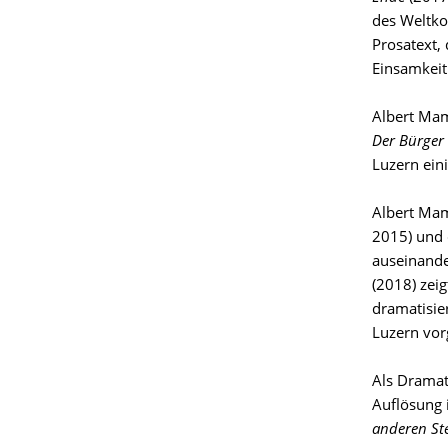
des Weltkon
Prosatext,
Einsamkeit
Albert Mam
Der Bürger 
Luzern ein
Albert Mam
2015) und
auseinande
(2018) zeig
dramatisie
Luzern vor
Als Dramat
Auflösung 
anderen St