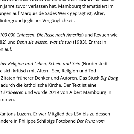
 ihn Jahre zuvor verlassen hat. Mambourg thematisiert im
gen auf Marquis de Sades Werk geprägt ist, Alter,
ntergrund jeglicher Vergänglichkeit.
100 000 Chinesen
,
Die Reise nach Amerika
) und Revuen wie
82) und
Denn sie wissen, was sie tun
(1983). Er trat in
n auf.
über Religion und Leben, Schein und Sein
(Norderstedt
 sich kritisch mit Altern, Sex, Religion und Tod
 Zitaten früherer Denker und Autoren. Das Stück
Big Bang
dadurch die katholische Kirche. Der Text ist eine
it Erdbeeren
und wurde 2019 von Albert Mambourg in
ommen.
antons Luzern. Er war Mitglied des LSV bis zu dessen
ndere in Philippe Schilbigs Fotoband
Der Prinz vom