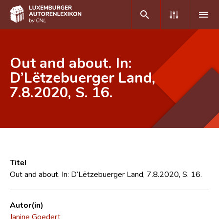
DE
FR
Out and about. In:
D’Lëtzebuerger Land,
7.8.2020, S. 16.
Home
Autor(inn)en A-Z
Erweiterte Suche
Häufige Fragen und Antworten
Titel
CNL
Out and about. In: D’Lëtzebuerger Land, 7.8.2020, S. 16.
Forschungsgruppe
Autor(in)
Kontakt
Janine Goedert