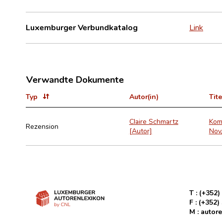
Luxemburger Verbundkatalog
Link
Verwandte Dokumente
Typ
Autor(in)
Tite
Claire Schmartz
Komp
Rezension
[Autor]
Nov
T :
(+352)
F :
(+352)
M :
autore