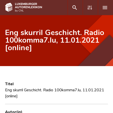
DE
FR
Eng skurril Geschicht. Radio
100komma7.lu, 11.01.2021
[online]
Home
Autor(inn)en A-Z
Erweiterte Suche
Häufige Fragen und Antworten
Titel
CNL
Eng skurril Geschicht. Radio 100komma7.lu, 11.01.2021
[online]
Forschungsgruppe
Kontakt
Autor(in)