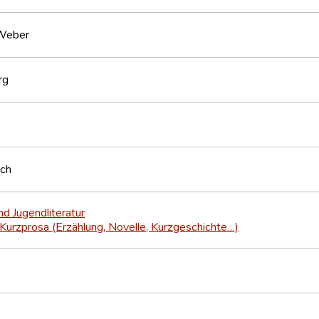
Weber
rg
sch
nd Jugendliteratur
Kurzprosa (Erzählung, Novelle, Kurzgeschichte…)