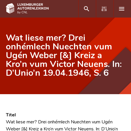
DE
FR
Wat liese mer? Drei
onhémlech Nuechten vum
Ugén Weber [&] Kreiz a
Home
Kro’n vum Victor Neuens. In:
Autor(inn)en A-Z
D’Unio’n 19.04.1946, S. 6
Erweiterte Suche
Häufige Fragen und Antworten
CNL
Forschungsgruppe
Titel
Wat liese mer? Drei onhémlech Nuechten vum Ugén
Kontakt
Weber [&] Kreiz a Kro’n vum Victor Neuens. In: D’Unio’n