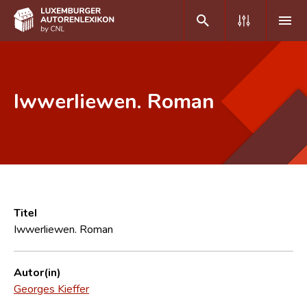
DE
FR
Iwwerliewen. Roman
Home
Autor(inn)en A-Z
Erweiterte Suche
Häufige Fragen und Antworten
Titel
Iwwerliewen. Roman
CNL
Forschungsgruppe
Autor(in)
Georges Kieffer
Kontakt