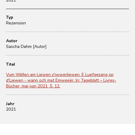
Typ
Rezension
Autor
Sascha Dahm [Autor]
Titel
Vum Wëllen am Liewen z'iwwerliewen. E Luefgesang op
d'Liewen - wann och mat Emweeër. In: Tageblatt – Livres-
Bücher, mai-juin 2021, S. 12.
Jahr
2021