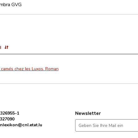
Ombra GVG
l
 camés chez les Luxos. Roman
 326955-1
Newsletter
 327090
nlexikon@cnl.etat.lu