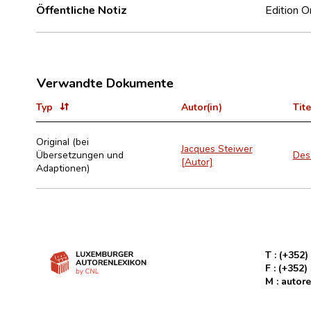
Öffentliche Notiz
Edition 
Verwandte Dokumente
Typ
Autor(in)
Tite
Original (bei
Jacques Steiwer
Übersetzungen und
Des
[Autor]
Adaptionen)
T :
(+352)
F :
(+352)
M :
autore