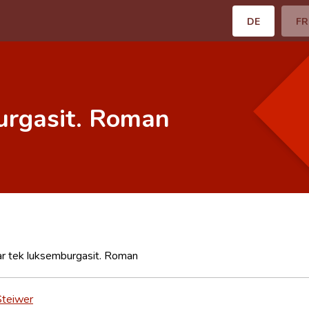
DE
FR
urgasit. Roman
ar tek luksemburgasit. Roman
Steiwer