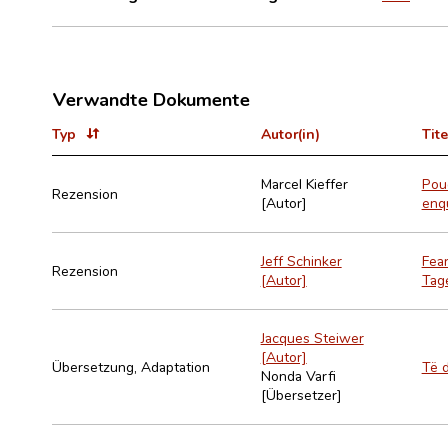
Verwandte Dokumente
Typ
Autor(in)
Tite
Marcel Kieffer
Poud
Rezension
[Autor]
enqu
Jeff Schinker
Fear
Rezension
[Autor]
Tage
Jacques Steiwer
[Autor]
Übersetzung, Adaptation
Të 
Nonda Varfi
[Übersetzer]