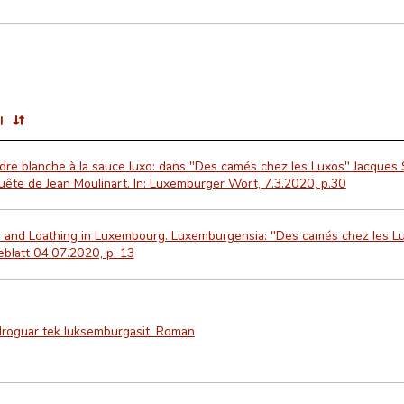
l
re blanche à la sauce luxo: dans "Des camés chez les Luxos" Jacques 
ête de Jean Moulinart. In: Luxemburger Wort, 7.3.2020, p.30
 and Loathing in Luxembourg. Luxemburgensia: "Des camés chez les Lux
blatt 04.07.2020, p. 13
droguar tek luksemburgasit. Roman