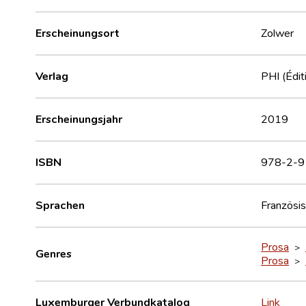
Erscheinungsort
Zolwer
Verlag
PHI (Édit
Erscheinungsjahr
2019
ISBN
978-2-9
Sprachen
Französi
Prosa
>
Genres
Prosa
>
Luxemburger Verbundkatalog
Link