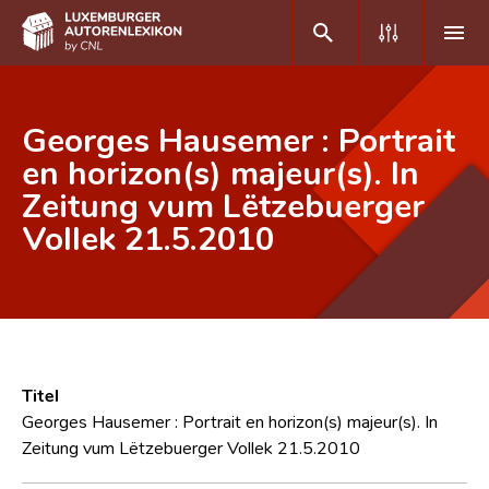
DE
FR
Georges Hausemer : Portrait
en horizon(s) majeur(s). In
Zeitung vum Lëtzebuerger
Home
Vollek 21.5.2010
Autor(inn)en A-Z
Erweiterte Suche
Häufige Fragen und Antworten
CNL
Titel
Forschungsgruppe
Georges Hausemer : Portrait en horizon(s) majeur(s). In
Zeitung vum Lëtzebuerger Vollek 21.5.2010
Kontakt