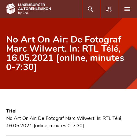
DE
FR
No Art On Air: De Fotograf
Marc Wilwert. In: RTL Télé,
16.05.2021 [online, minutes
Home
0-7:30]
Autor(inn)en A-Z
Erweiterte Suche
Häufige Fragen und Antworten
CNL
Titel
Forschungsgruppe
No Art On Air: De Fotograf Marc Wilwert. In: RTL Télé,
16.05.2021 [online, minutes 0-7:30]
Kontakt