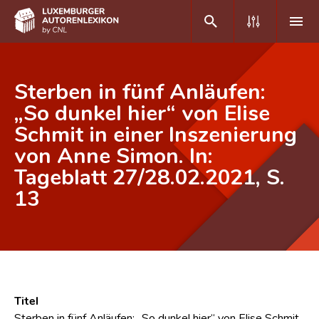
DE
FR
Sterben in fünf Anläufen:
„So dunkel hier“ von Elise
Schmit in einer Inszenierung
Home
von Anne Simon. In:
Autor(inn)en A-Z
Tageblatt 27/28.02.2021, S.
Erweiterte Suche
13
Häufige Fragen und Antworten
CNL
Forschungsgruppe
Titel
Kontakt
Sterben in fünf Anläufen: „So dunkel hier“ von Elise Schmit