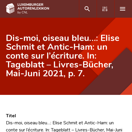
DE
FR
Dis-moi, oiseau bleu…: Elise
Schmit et Antic-Ham: un
conte sur l’écriture. In:
Home
Tageblatt – Livres-Bücher,
Autor(inn)en A-Z
Mai-Juni 2021, p. 7.
Erweiterte Suche
Häufige Fragen und Antworten
CNL
Forschungsgruppe
Titel
Dis-moi, oiseau bleu…: Elise Schmit et Antic-Ham: un
Kontakt
conte sur l’écriture. In: Tageblatt – Livres-Bücher, Mai-Juni