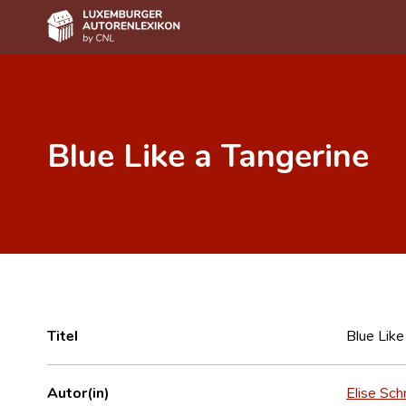
Home
Autor(inn)en A-Z
Blue Like a Tangerine
Erweiterte Suche
Häufige Fragen und Antworten
CNL
Forschungsgruppe
Kontakt
Titel
Blue Like
Autor(in)
Elise Sch