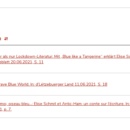
l
 als nur Lockdown-Literatur: Mit „Blue like a Tangerine“ erklärt Elise Sc
blatt 20.06.2021, S. 11
ave Blue World. In: d’Lëtzebuerger Land 11.06.2021, S. 18
moi, oiseau bleu…: Elise Schmit et Antic-Ham: un conte sur l’écriture. In
, p. 7.