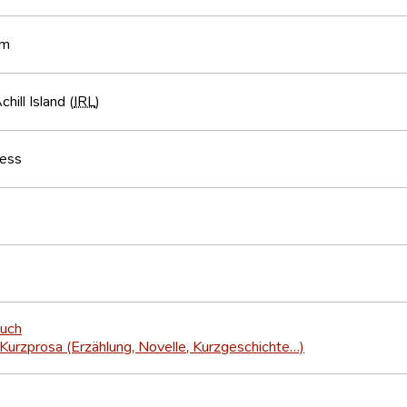
am
hill Island (
IRL
)
ess
buch
Kurzprosa (Erzählung, Novelle, Kurzgeschichte…)