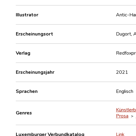
Illustrator
Antic-H
Erscheinungsort
Dugort, Ac
Verlag
Redfoxpr
Erscheinungsjahr
2021
Sprachen
Englisch
Künstler
Genres
Prosa
>
Luxemburger Verbundkatalog
Link