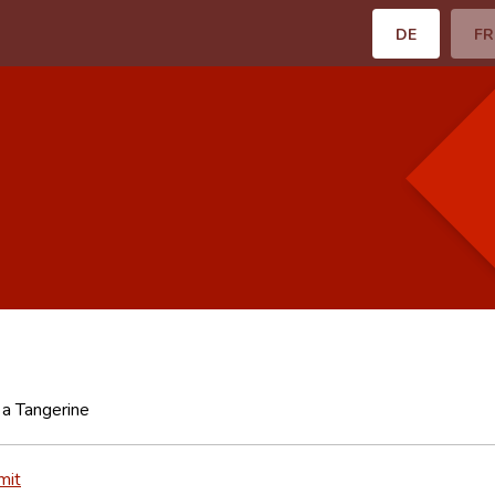
DE
FR
 a Tangerine
mit