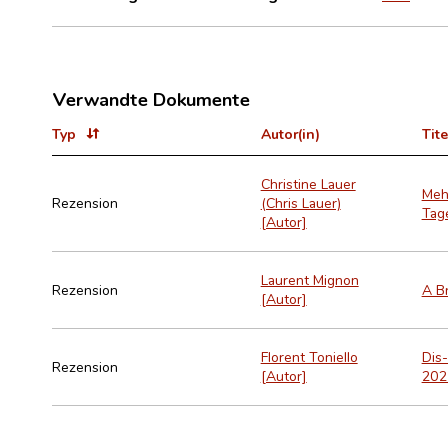
Verwandte Dokumente
Typ
Autor(in)
Tite
Christine Lauer
Mehr
Rezension
(Chris Lauer)
Tage
[Autor]
Laurent Mignon
Rezension
A Br
[Autor]
Florent Toniello
Dis-
Rezension
[Autor]
2021