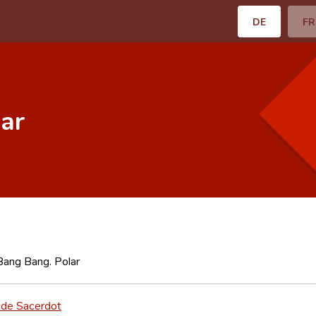
DE
FR
ar
Bang Bang. Polar
ude Sacerdot