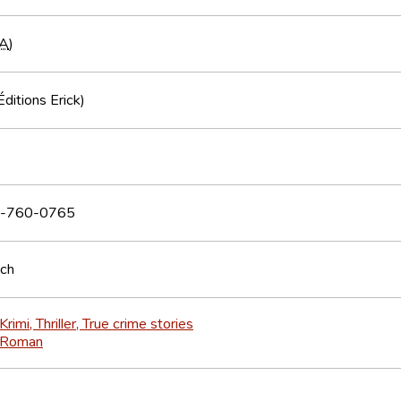
A
)
Éditions Erick)
-760-0765
sch
Krimi, Thriller, True crime stories
Roman