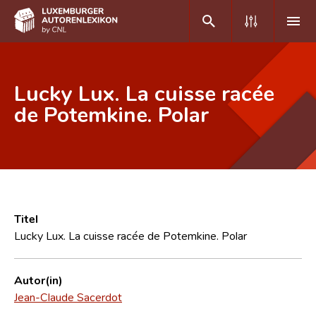
DE
FR
Lucky Lux. La cuisse racée
de Potemkine. Polar
Home
Autor(inn)en A-Z
Erweiterte Suche
Häufige Fragen und Antworten
Titel
Lucky Lux. La cuisse racée de Potemkine. Polar
CNL
Forschungsgruppe
Autor(in)
Jean-Claude Sacerdot
Kontakt