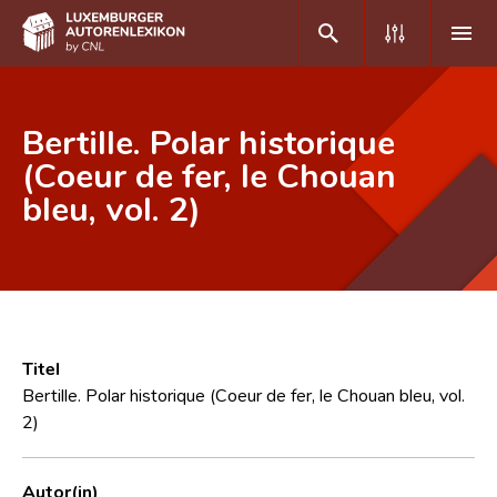
DE
FR
Bertille. Polar historique
(Coeur de fer, le Chouan
bleu, vol. 2)
Home
Autor(inn)en A-Z
Erweiterte Suche
Häufige Fragen und Antworten
Titel
CNL
Bertille. Polar historique (Coeur de fer, le Chouan bleu, vol.
2)
Forschungsgruppe
Kontakt
Autor(in)