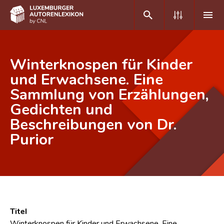
DE
FR
Winterknospen für Kinder
und Erwachsene. Eine
Sammlung von Erzählungen,
Home
Gedichten und
Autor(inn)en A-Z
Beschreibungen von Dr.
Erweiterte Suche
Purior
Häufige Fragen und Antworten
CNL
Forschungsgruppe
Titel
Kontakt
Winterknospen für Kinder und Erwachsene. Eine