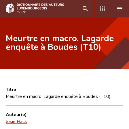
DE
FR
Meurtre en macro. Lagarde
enquête à Boudes (T10)
Accueil
Auteur(e)s A-Z
Recherche avancée
Foire aux questions
Titre
Meurtre en macro. Lagarde enquête à Boudes (T10)
CNL
Équipe scientifique
Auteur(e)
Josie Hack
Contact