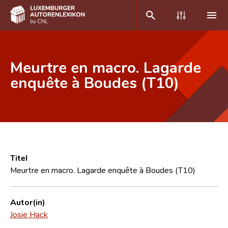
DE
FR
Meurtre en macro. Lagarde
enquête à Boudes (T10)
Home
Autor(inn)en A-Z
Erweiterte Suche
Häufige Fragen und Antworten
Titel
Meurtre en macro. Lagarde enquête à Boudes (T10)
CNL
Forschungsgruppe
Autor(in)
Josie Hack
Kontakt