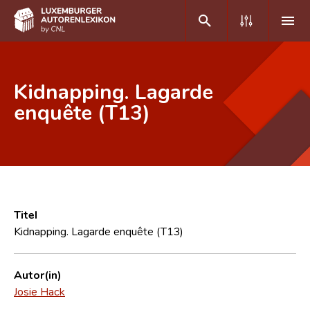
DE
FR
Kidnapping. Lagarde
enquête (T13)
Home
Autor(inn)en A-Z
Erweiterte Suche
Häufige Fragen und Antworten
Titel
Kidnapping. Lagarde enquête (T13)
CNL
Forschungsgruppe
Autor(in)
Josie Hack
Kontakt