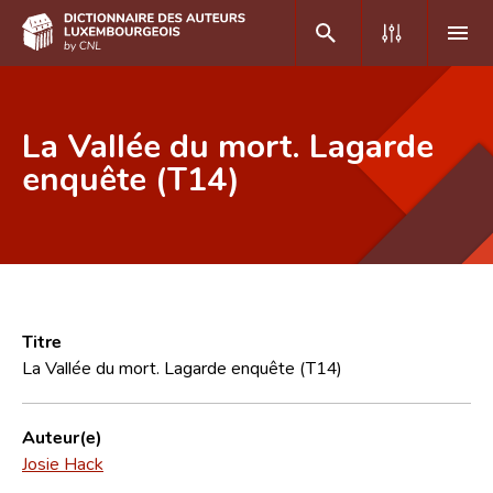
DE
FR
La Vallée du mort. Lagarde
enquête (T14)
Accueil
Auteur(e)s A-Z
Recherche avancée
Foire aux questions
Titre
La Vallée du mort. Lagarde enquête (T14)
CNL
Équipe scientifique
Auteur(e)
Josie Hack
Contact