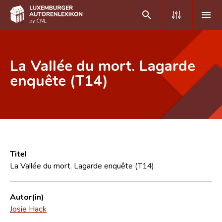
DE
FR
La Vallée du mort. Lagarde
enquête (T14)
Home
Autor(inn)en A-Z
Erweiterte Suche
Häufige Fragen und Antworten
Titel
La Vallée du mort. Lagarde enquête (T14)
CNL
Forschungsgruppe
Autor(in)
Josie Hack
Kontakt