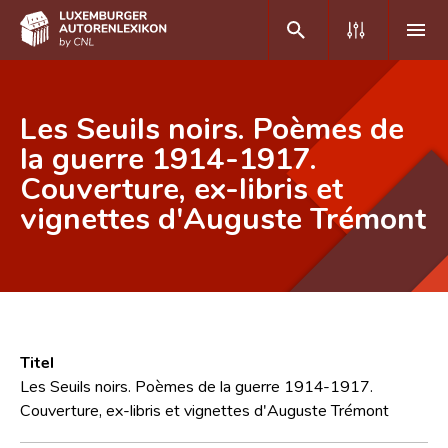
DE
FR
Les Seuils noirs. Poèmes de
la guerre 1914-1917.
Couverture, ex-libris et
Home
vignettes d'Auguste Trémont
Autor(inn)en A-Z
Erweiterte Suche
Häufige Fragen und Antworten
CNL
Titel
Forschungsgruppe
Les Seuils noirs. Poèmes de la guerre 1914-1917.
Couverture, ex-libris et vignettes d'Auguste Trémont
Kontakt