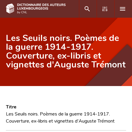
DE
FR
Les Seuils noirs. Poèmes de
la guerre 1914-1917.
Couverture, ex-libris et
Accueil
vignettes d'Auguste Trémont
Auteur(e)s A-Z
Recherche avancée
Foire aux questions
CNL
Titre
Équipe scientifique
Les Seuils noirs. Poèmes de la guerre 1914-1917.
Couverture, ex-libris et vignettes d'Auguste Trémont
Contact