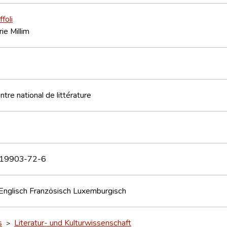
foli
e Millim
tre national de littérature
19903-72-6
Englisch
Französisch
Luxemburgisch
s
Literatur- und Kulturwissenschaft
>