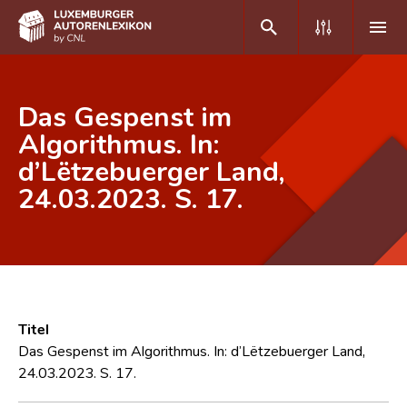
DE
FR
Das Gespenst im
Algorithmus. In:
d’Lëtzebuerger Land,
Home
24.03.2023. S. 17.
Autor(inn)en A-Z
Erweiterte Suche
Häufige Fragen und Antworten
CNL
Titel
Forschungsgruppe
Das Gespenst im Algorithmus. In: d’Lëtzebuerger Land,
24.03.2023. S. 17.
Kontakt