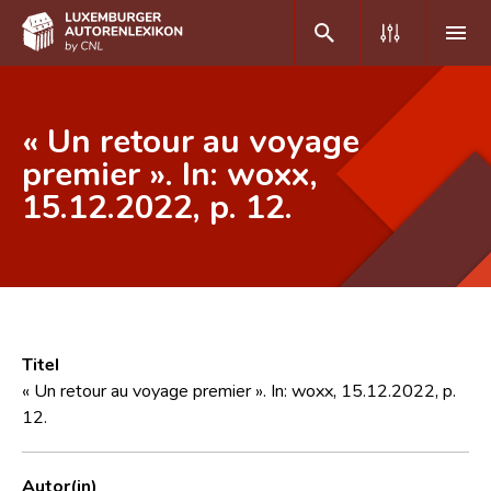
DE
FR
« Un retour au voyage
premier ». In: woxx,
15.12.2022, p. 12.
Home
Autor(inn)en A-Z
Erweiterte Suche
Häufige Fragen und Antworten
Titel
CNL
« Un retour au voyage premier ». In: woxx, 15.12.2022, p.
12.
Forschungsgruppe
Kontakt
Autor(in)