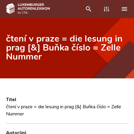
DE
FR
čtení v praze = die lesung in
prag [&] Buňka číslo = Zelle
Nummer
Home
Autor(inn)en A-Z
Erweiterte Suche
Häufige Fragen und Antworten
Titel
CNL
čtení v praze = die lesung in prag [&] Buňka číslo = Zelle
Nummer
Forschungsgruppe
Kontakt
Autor(in)