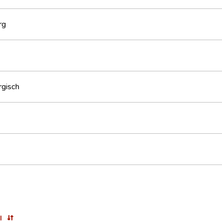
rg
gisch
l