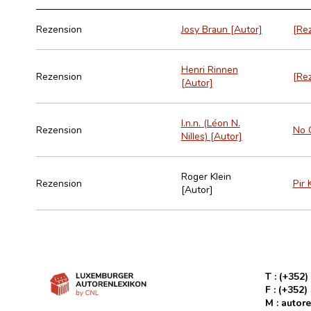
Rezension
Josy Braun [Autor]
[Rez
Henri Rinnen
Rezension
[Rez
[Autor]
l.n.n. (Léon N.
Rezension
No G
Nilles) [Autor]
Roger Klein
Rezension
Pir 
[Autor]
T :
(+352)
F :
(+352)
M :
autore