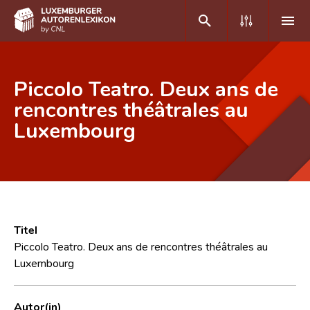
DE
FR
Piccolo Teatro. Deux ans de
rencontres théâtrales au
Luxembourg
Home
Autor(inn)en A-Z
Erweiterte Suche
Häufige Fragen und Antworten
Titel
CNL
Piccolo Teatro. Deux ans de rencontres théâtrales au
Luxembourg
Forschungsgruppe
Kontakt
Autor(in)