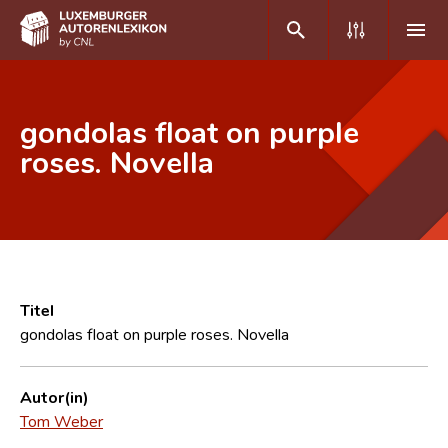
DE
FR
gondolas float on purple
roses. Novella
Home
Autor(inn)en A-Z
Erweiterte Suche
Häufige Fragen und Antworten
Titel
gondolas float on purple roses. Novella
CNL
Forschungsgruppe
Autor(in)
Tom Weber
Kontakt