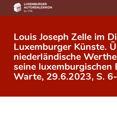
Home
Louis Joseph Zelle im D
Autor(inn)en A-Z
Luxemburger Künste. Ü
Erweiterte Suche
niederländische Werth
Häufige Fragen und Antworten
seine luxemburgischen B
CNL
Warte, 29.6.2023, S. 6-
Forschungsgruppe
Kontakt