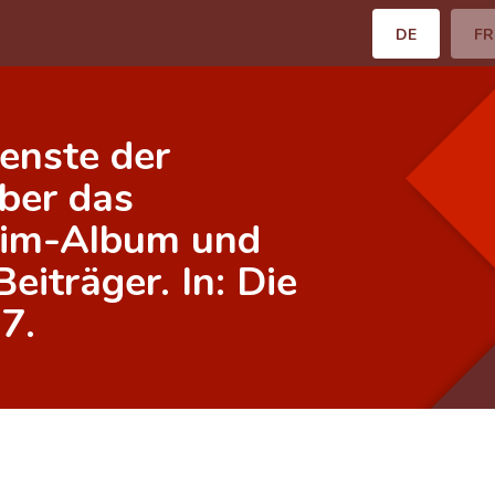
DE
FR
ienste der
ber das
eim-Album und
eiträger. In: Die
7.