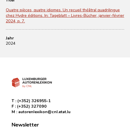
Quatre pièces, quatre idiomes. Un recueil théâtral quadrilingue
chez Hydre éditions. In: Tageblatt – Livres-Bücher, janvier-février
2024, p. 7.
Jahr
2024
T :
(+352) 326955-1
F :
(+352) 327090
M :
autorenlexikon@cnl.etat.lu
Newsletter