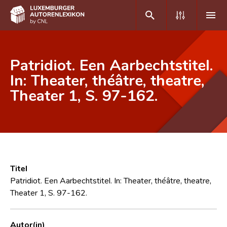
DE
FR
Patridiot. Een Aarbechtstitel.
In: Theater, théâtre, theatre,
Theater 1, S. 97-162.
Home
Autor(inn)en A-Z
Erweiterte Suche
Häufige Fragen und Antworten
Titel
CNL
Patridiot. Een Aarbechtstitel. In: Theater, théâtre, theatre,
Theater 1, S. 97-162.
Forschungsgruppe
Kontakt
Autor(in)