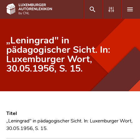
DE
FR
„Leningrad" in
pädagogischer Sicht. In:
Luxemburger Wort,
Home
30.05.1956, S. 15.
Autor(inn)en A-Z
Erweiterte Suche
Häufige Fragen und Antworten
CNL
Titel
Forschungsgruppe
„Leningrad" in pädagogischer Sicht. In: Luxemburger Wort,
30.05.1956, S. 15.
Kontakt