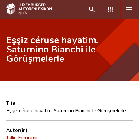
DE
FR
Eşşiz céruse hayatim.
Saturnino Bianchi ile
Görüşmelerle
Home
Autor(inn)en A-Z
Erweiterte Suche
Häufige Fragen und Antworten
Titel
CNL
Eşşiz céruse hayatim. Saturnino Bianchi ile Görüşmelerle
Forschungsgruppe
Autor(in)
Kontakt
Tullio Forgiarini