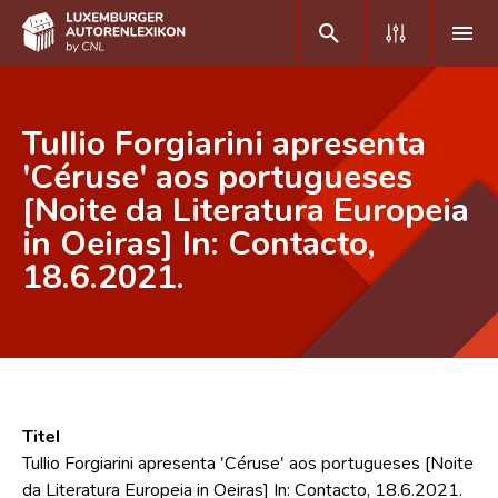
DE
FR
Tullio Forgiarini apresenta
'Céruse' aos portugueses
[Noite da Literatura Europeia
Home
in Oeiras] In: Contacto,
Autor(inn)en A-Z
18.6.2021.
Erweiterte Suche
Häufige Fragen und Antworten
CNL
Forschungsgruppe
Titel
Tullio Forgiarini apresenta 'Céruse' aos portugueses [Noite
Kontakt
da Literatura Europeia in Oeiras] In: Contacto, 18.6.2021.