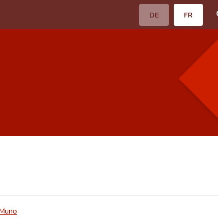
DE
FR
 Muno