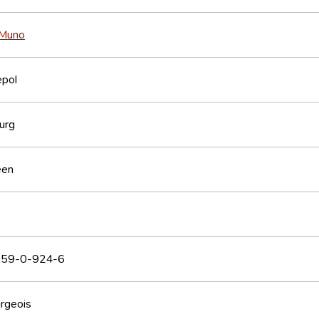
 Muno
epol
urg
een
59-0-924-6
rgeois