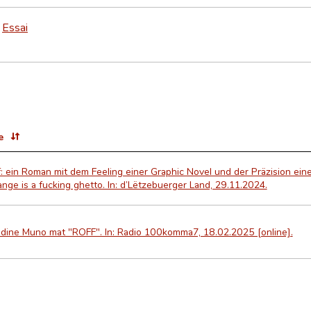
Essai
>
e
: ein Roman mit dem Feeling einer Graphic Novel und der Präzision ei
nge is a fucking ghetto. In: d’Lëtzebuerger Land, 29.11.2024.
udine Muno mat "ROFF". In: Radio 100komma7, 18.02.2025 [online].