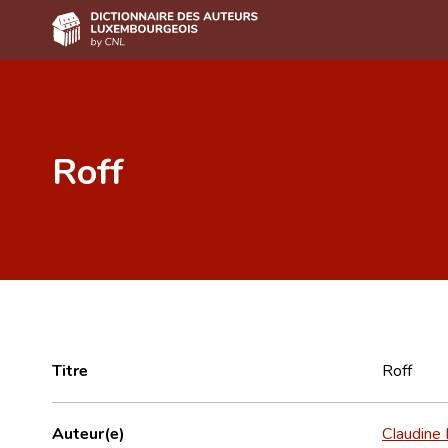
Accueil
Auteur(e)s A-Z
Roff
Recherche avancée
Foire aux questions
CNL
Équipe scientifique
Contact
Titre
Roff
Auteur(e)
Claudine