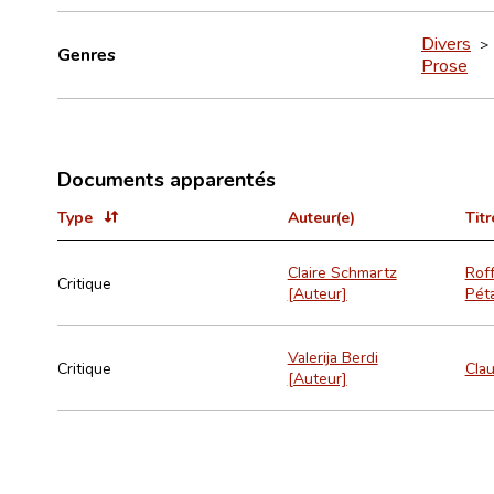
Divers
Genres
Prose
Documents apparentés
Type
Auteur(e)
Titr
Claire Schmartz
Roff
Critique
[Auteur]
Péta
Valerija Berdi
Critique
Cla
[Auteur]