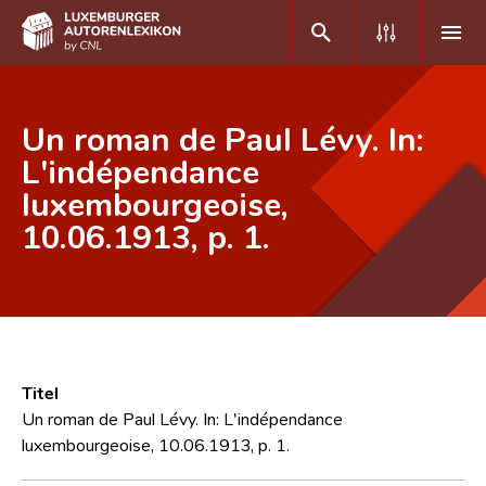
DE
FR
Un roman de Paul Lévy. In:
L'indépendance
luxembourgeoise,
Home
10.06.1913, p. 1.
Autor(inn)en A-Z
Erweiterte Suche
Häufige Fragen und Antworten
CNL
Titel
Forschungsgruppe
Un roman de Paul Lévy. In: L'indépendance
luxembourgeoise, 10.06.1913, p. 1.
Kontakt