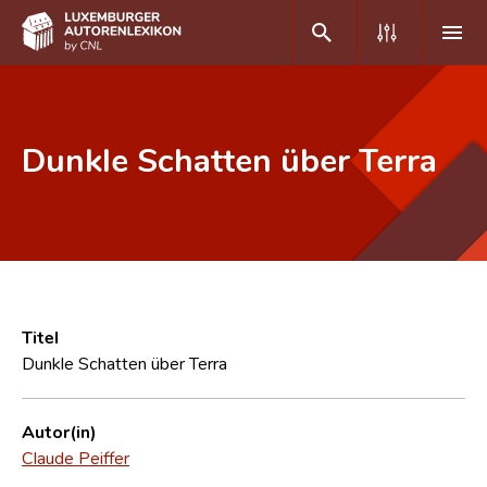
DE
FR
Dunkle Schatten über Terra
Home
Autor(inn)en A-Z
Erweiterte Suche
Häufige Fragen und Antworten
Titel
Dunkle Schatten über Terra
CNL
Forschungsgruppe
Autor(in)
Claude Peiffer
Kontakt