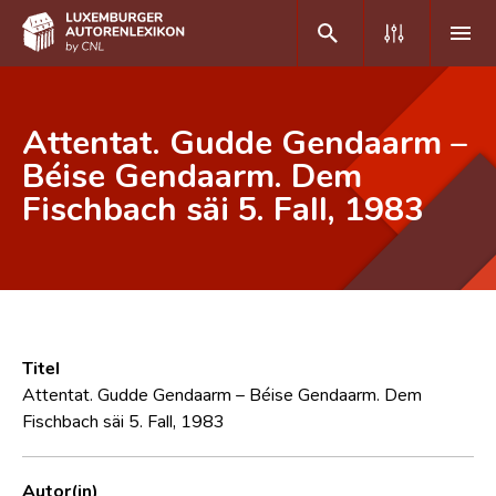
DE
FR
Attentat. Gudde Gendaarm –
Béise Gendaarm. Dem
Fischbach säi 5. Fall, 1983
Home
Autor(inn)en A-Z
Erweiterte Suche
Häufige Fragen und Antworten
Titel
CNL
Attentat. Gudde Gendaarm – Béise Gendaarm. Dem
Fischbach säi 5. Fall, 1983
Forschungsgruppe
Kontakt
Autor(in)