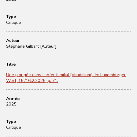
Type
Critique
Auteur
Stéphane Gilbart [Auteur]
Titre
Une plongée dans l'enfer familial [Vandalium]. In: Luxemburger
Wort, 15./16.2.2025, p. 71.
Année
2025
Type
Critique