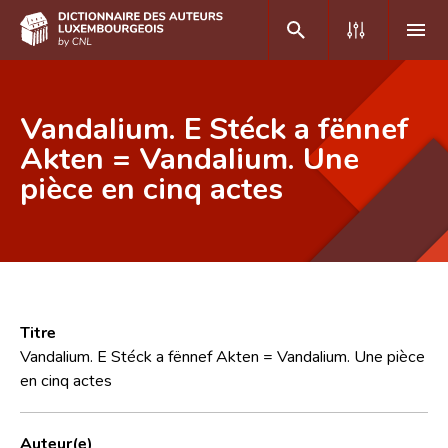
DE
FR
Vandalium. E Stéck a fënnef
Akten = Vandalium. Une
pièce en cinq actes
Accueil
Auteur(e)s A-Z
Recherche avancée
Foire aux questions
Titre
CNL
Vandalium. E Stéck a fënnef Akten = Vandalium. Une pièce
en cinq actes
Équipe scientifique
Contact
Auteur(e)