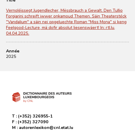
Vernoléissegt Jugendlecher, Mëssbrauch a Gewalt. Den Tullio
Forgiarini schreift iwwer onkamoud Themen. Säin Theaterstéck
"Vandalium" a säin nei opgeluechte Roman "Miss Mona" si keng
Feelgood-Lecture, mä dofir absolut liesenswäert! In: rtl.lu,
04.04.2025.
Année
2025
T :
(+352) 326955-1
F :
(+352) 327090
M :
autorenlexikon@cnl.etat.lu