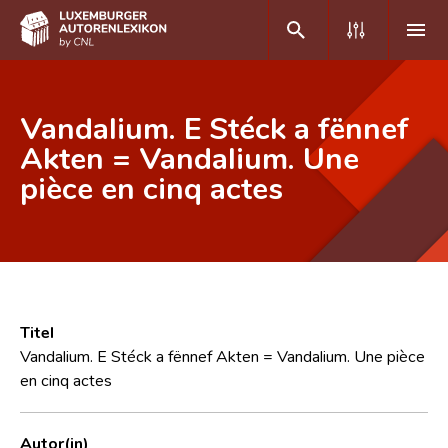
DE
FR
Vandalium. E Stéck a fënnef
Akten = Vandalium. Une
pièce en cinq actes
Home
Autor(inn)en A-Z
Erweiterte Suche
Häufige Fragen und Antworten
Titel
CNL
Vandalium. E Stéck a fënnef Akten = Vandalium. Une pièce
en cinq actes
Forschungsgruppe
Kontakt
Autor(in)