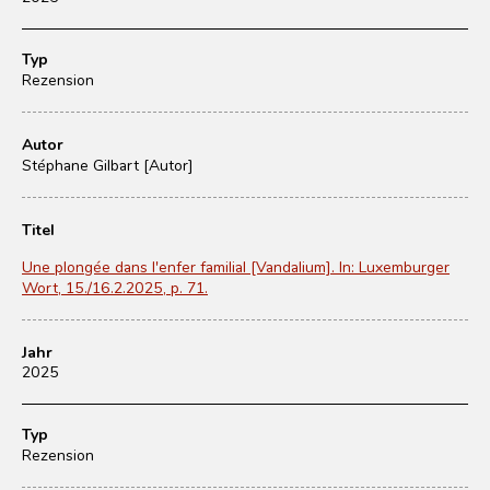
Typ
Rezension
Autor
Stéphane Gilbart [Autor]
Titel
Une plongée dans l'enfer familial [Vandalium]. In: Luxemburger
Wort, 15./16.2.2025, p. 71.
Jahr
2025
Typ
Rezension