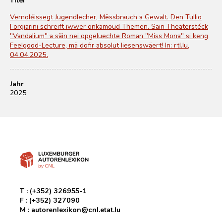
Vernoléissegt Jugendlecher, Mëssbrauch a Gewalt. Den Tullio
Forgiarini schreift iwwer onkamoud Themen. Säin Theaterstéck
"Vandalium" a säin nei opgeluechte Roman "Miss Mona" si keng
Feelgood-Lecture, mä dofir absolut liesenswäert! In: rtl.lu,
04.04.2025.
Jahr
2025
T :
(+352) 326955-1
F :
(+352) 327090
M :
autorenlexikon@cnl.etat.lu