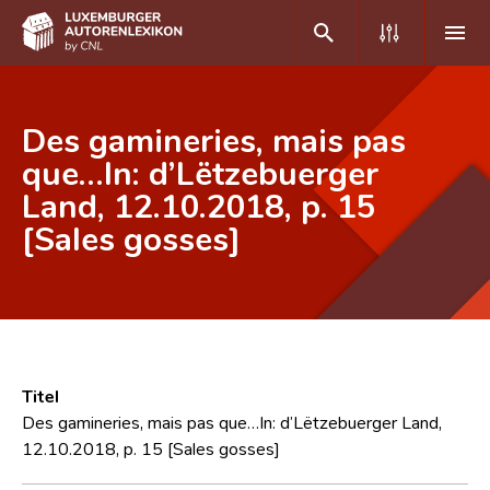
DE
FR
Des gamineries, mais pas
que…In: d’Lëtzebuerger
Land, 12.10.2018, p. 15
Home
[Sales gosses]
Autor(inn)en A-Z
Erweiterte Suche
Häufige Fragen und Antworten
CNL
Titel
Forschungsgruppe
Des gamineries, mais pas que…In: d’Lëtzebuerger Land,
12.10.2018, p. 15 [Sales gosses]
Kontakt