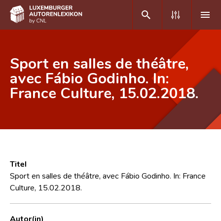
DE
FR
Sport en salles de théâtre,
avec Fábio Godinho. In:
France Culture, 15.02.2018.
Home
Autor(inn)en A-Z
Erweiterte Suche
Häufige Fragen und Antworten
Titel
CNL
Sport en salles de théâtre, avec Fábio Godinho. In: France
Culture, 15.02.2018.
Forschungsgruppe
Kontakt
Autor(in)