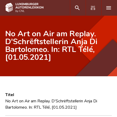
DE
FR
No Art on Air am Replay.
D'Schrëftstellerin Anja Di
Bartolomeo. In: RTL Télé,
Home
[01.05.2021]
Autor(inn)en A-Z
Erweiterte Suche
Häufige Fragen und Antworten
CNL
Titel
Forschungsgruppe
No Art on Air am Replay. D'Schrëftstellerin Anja Di
Bartolomeo. In: RTL Télé, [01.05.2021]
Kontakt