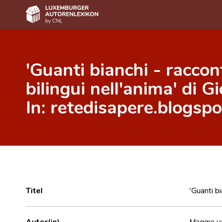
Home
'Guanti bianchi - raccont
Autor(inn)en A-Z
bilingui nell'anima' di G
Erweiterte Suche
In: retedisapere.blogspo
Häufige Fragen und Antworten
CNL
Forschungsgruppe
Kontakt
Titel
'Guanti bi
Autor(in)
Maggie v