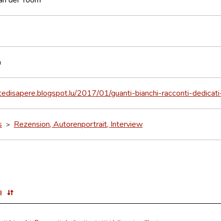
h
etedisapere.blogspot.lu/2017/01/guanti-bianchi-racconti-dedicati-
s
Rezension, Autorenportrait, Interview
>
l