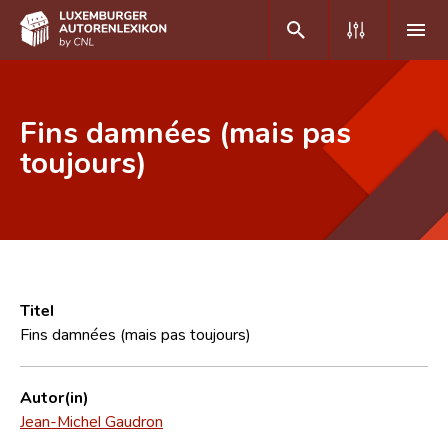
DE
FR
Fins damnées (mais pas
toujours)
Home
Autor(inn)en A-Z
Erweiterte Suche
Häufige Fragen und Antworten
Titel
Fins damnées (mais pas toujours)
CNL
Forschungsgruppe
Autor(in)
Jean-Michel Gaudron
Kontakt