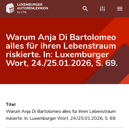
DE
FR
Warum Anja Di Bartolomeo
alles für ihren Lebenstraum
riskierte. In: Luxemburger
Home
Wort, 24./25.01.2026, S. 69.
Autor(inn)en A-Z
Erweiterte Suche
Häufige Fragen und Antworten
CNL
Titel
Forschungsgruppe
Warum Anja Di Bartolomeo alles für ihren Lebenstraum
riskierte. In: Luxemburger Wort, 24./25.01.2026, S. 69.
Kontakt